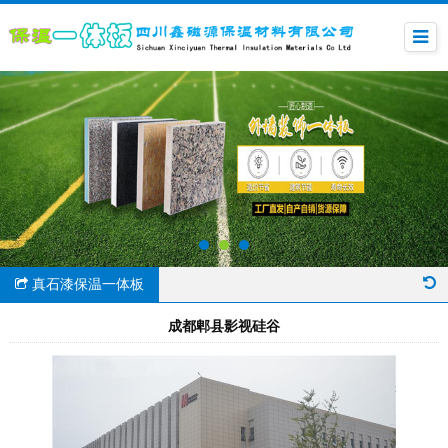
真石漆保温一体板
成都郫县影视硅谷